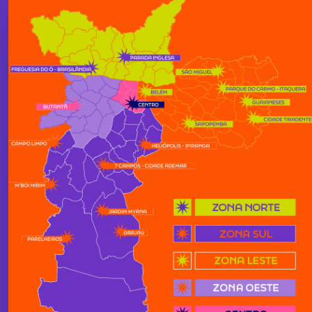
Veja toda a programação na lista
COMPARTILHE
CADASTRO
Login
COM OS AMIGOS
MEUS FAVORITOS
NOTÍCIAS DA VIRADA
Seu planejamento
Prefeitura SP
VAI DE VIRADA?
SESC NA VIRADA
VAI DE METRÔ!
SESC São Paulo
Moovit App