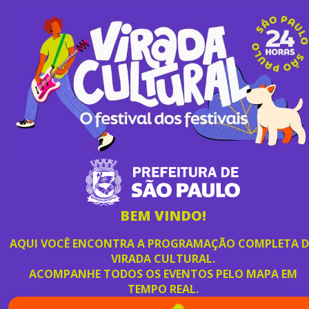
CONFIRA A PROGRAMAÇÃO COMPLETA
BEM VINDO!
DA VIRADA CULTURAL 2026!
ESCOLHA OS EVENTOS PERTO DE VOCÊ
E APROVEITE.
*PROGRAMAÇÃO SUJEITA A ALTERAÇÃO.
AQUI VOCÊ ENCONTRA A PROGRAMAÇÃO COMPLETA 
VIRADA CULTURAL.
SITE VERSÃO LISTAGEM
ACOMPANHE TODOS OS EVENTOS PELO MAPA EM
Você pediu, nós criamos!
TEMPO REAL.
PROGRAMAÇÃO COMPLETA