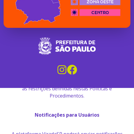
são regidos por estas Políticas e Procedimentos.
A ViradaSP faz uso de cookies. Ao acessar nosso site,
você concorda em utilizar cookies conforme nossa
Política de Cookies. Destacamos que alguns de
nossos parceiros de site podem também utilizar
cookies.
A ViradaSP detém os direitos de propriedade
intelectual de todo o conteúdo. Você pode acessar
qualquer conteúdo do site para uso pessoal, sujeito
às restrições definidas nestas Políticas e
Procedimentos.
Notificações para Usuários