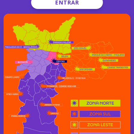
ENTRAR
extensões associadas aos sites relacionados. Caso
discorde ou tenha dúvidas, sugerimos que se
ABSTENHA DE NAVEGAR até esclarecer todas as
questões. A qualquer momento, você pode retornar
ao site, clicar em "termos e condições de uso" e reler
quantas vezes necessário.
Políticas e Procedimentos
As Políticas e Procedimentos da viradasp.com.br
orientam o uso deste site e todo o seu conteúdo
("Site"). Elas detalham as normas e regulamentos que
regem a utilização da ViradaSP, acessível pela URL
http://viradasp.prefeitura.sp.gov.br
. Todo
material/informação/documento/serviço ou outras
entidades (coletivamente referidos como "conteúdo")
presentes em
http://viradasp.prefeitura.sp.gov.br